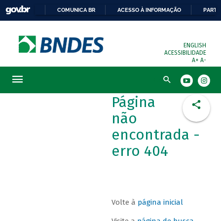
COMUNICA BR
ACESSO À INFORMAÇÃO
PARTI
ENGLISH
ACESSIBILIDADE
A+
A-
Busca
Página
não
encontrada -
erro 404
Volte à
página inicial
Visite a
página de busca