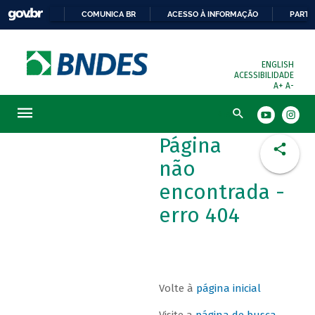
COMUNICA BR
ACESSO À INFORMAÇÃO
PARTI
ENGLISH
ACESSIBILIDADE
A+
A-
Busca
Página
não
encontrada -
erro 404
Volte à
página inicial
Visite a
página de busca