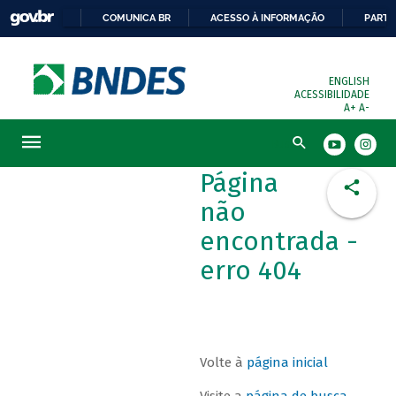
COMUNICA BR
ACESSO À INFORMAÇÃO
PARTI
ENGLISH
ACESSIBILIDADE
A+
A-
Busca
Página
não
encontrada -
erro 404
Volte à
página inicial
Visite a
página de busca