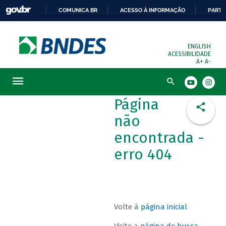
COMUNICA BR
ACESSO À INFORMAÇÃO
PARTI
ENGLISH
ACESSIBILIDADE
A+
A-
Busca
Página
não
encontrada -
erro 404
Volte à
página inicial
Visite a
página de busca