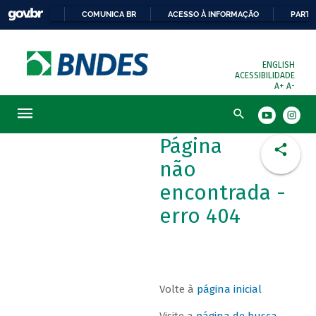
COMUNICA BR
ACESSO À INFORMAÇÃO
PARTI
ENGLISH
ACESSIBILIDADE
A+
A-
Busca
Página
não
encontrada -
erro 404
Volte à
página inicial
Visite a
página de busca