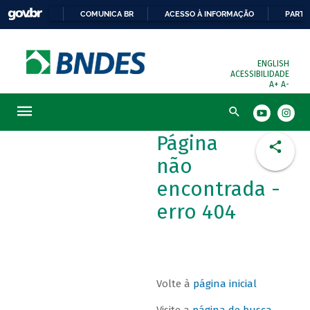
COMUNICA BR
ACESSO À INFORMAÇÃO
PARTI
ENGLISH
ACESSIBILIDADE
A+
A-
Busca
Página
não
encontrada -
erro 404
Volte à
página inicial
Visite a
página de busca