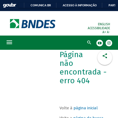
COMUNICA BR
ACESSO À INFORMAÇÃO
PARTI
ENGLISH
ACESSIBILIDADE
A+
A-
Busca
Página
não
encontrada -
erro 404
Volte à
página inicial
Visite a
página de busca