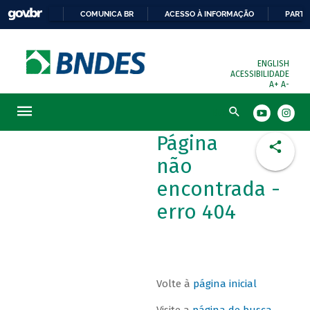
COMUNICA BR
ACESSO À INFORMAÇÃO
PARTI
ENGLISH
ACESSIBILIDADE
A+
A-
Busca
Página
não
encontrada -
erro 404
Volte à
página inicial
Visite a
página de busca