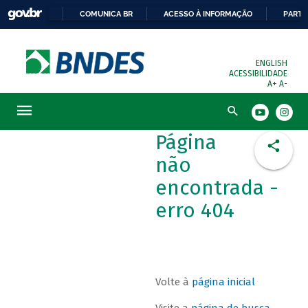
COMUNICA BR
ACESSO À INFORMAÇÃO
PARTI
ENGLISH
ACESSIBILIDADE
A+
A-
Busca
Página
não
encontrada -
erro 404
Volte à
página inicial
Visite a
página de busca