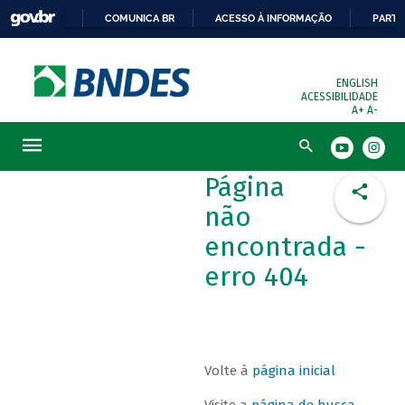
COMUNICA BR
ACESSO À INFORMAÇÃO
PARTI
ENGLISH
ACESSIBILIDADE
A+
A-
Busca
Página
não
encontrada -
erro 404
Volte à
página inicial
Visite a
página de busca