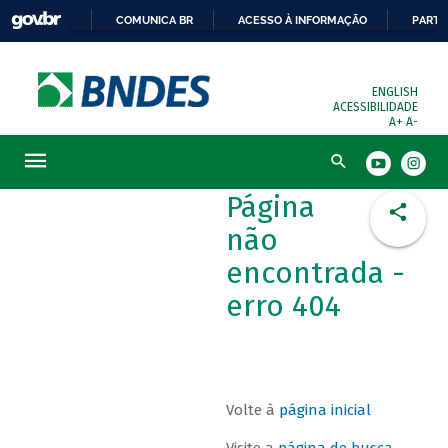
COMUNICA BR
ACESSO À INFORMAÇÃO
PARTI
ENGLISH
ACESSIBILIDADE
A+
A-
Busca
Página
não
encontrada -
erro 404
Volte à
página inicial
Visite a
página de busca