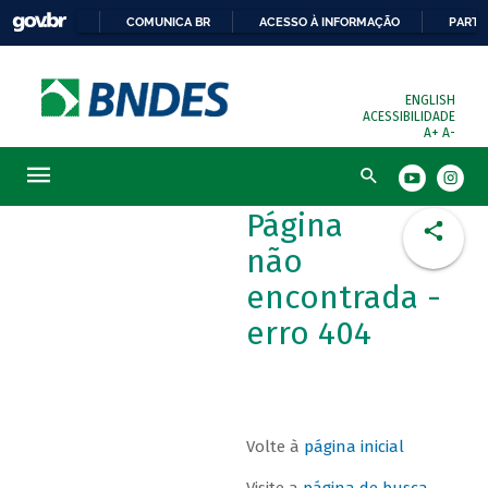
COMUNICA BR
ACESSO À INFORMAÇÃO
PARTI
ENGLISH
ACESSIBILIDADE
A+
A-
Busca
Página
não
encontrada -
erro 404
Volte à
página inicial
Visite a
página de busca