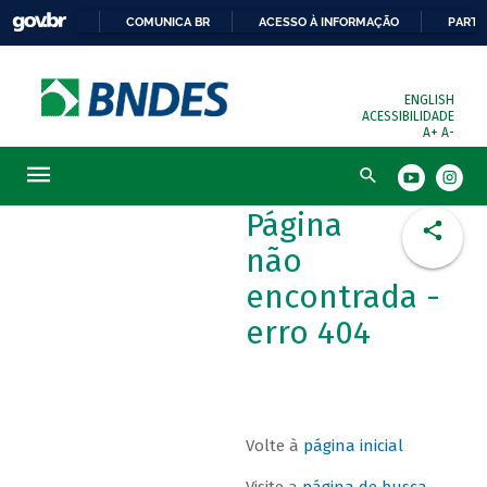
COMUNICA BR
ACESSO À INFORMAÇÃO
PARTI
ENGLISH
ACESSIBILIDADE
A+
A-
Busca
Página
não
encontrada -
erro 404
Volte à
página inicial
Visite a
página de busca