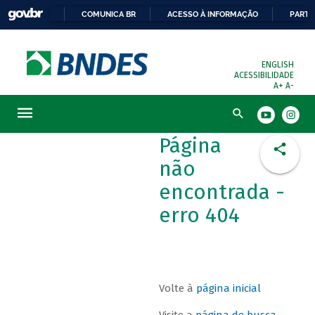
COMUNICA BR
ACESSO À INFORMAÇÃO
PARTI
ENGLISH
ACESSIBILIDADE
A+
A-
Busca
Página
não
encontrada -
erro 404
Volte à
página inicial
Visite a
página de busca