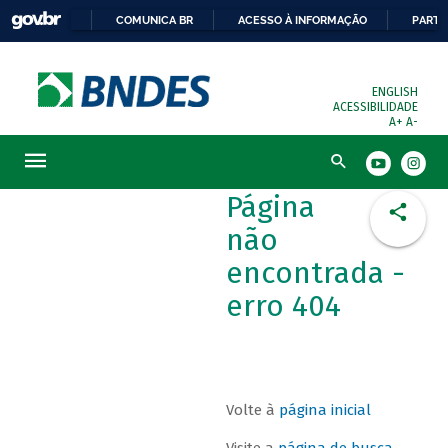
COMUNICA BR
ACESSO À INFORMAÇÃO
PARTI
ENGLISH
ACESSIBILIDADE
A+
A-
Busca
Página
não
encontrada -
erro 404
Volte à
página inicial
Visite a
página de busca