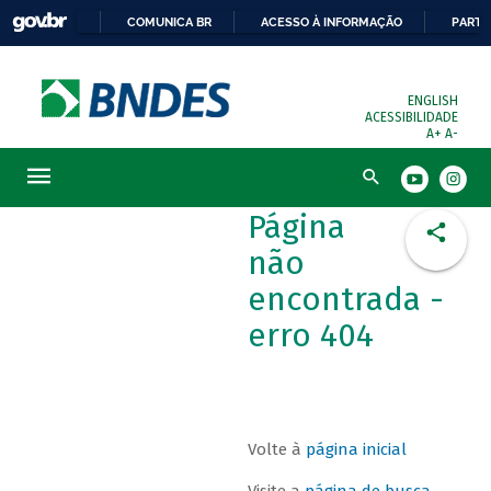
COMUNICA BR
ACESSO À INFORMAÇÃO
PARTI
ENGLISH
ACESSIBILIDADE
A+
A-
Busca
Página
não
encontrada -
erro 404
Volte à
página inicial
Visite a
página de busca