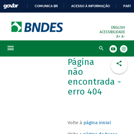
COMUNICA BR
ACESSO À INFORMAÇÃO
PARTI
ENGLISH
ACESSIBILIDADE
A+
A-
Busca
Página
não
encontrada -
erro 404
Volte à
página inicial
Visite a
página de busca