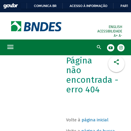
COMUNICA BR
ACESSO À INFORMAÇÃO
PARTI
ENGLISH
ACESSIBILIDADE
A+
A-
Busca
Página
não
encontrada -
erro 404
Volte à
página inicial
Visite a
página de busca