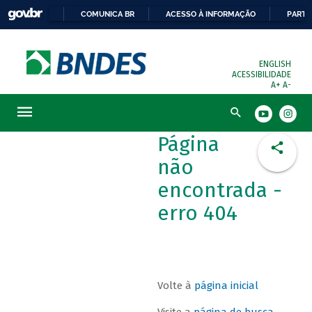
COMUNICA BR
ACESSO À INFORMAÇÃO
PARTI
ENGLISH
ACESSIBILIDADE
A+
A-
Busca
Página
não
encontrada -
erro 404
Volte à
página inicial
Visite a
página de busca