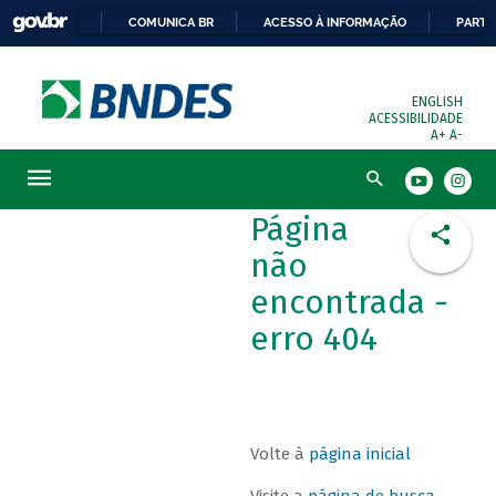
COMUNICA BR
ACESSO À INFORMAÇÃO
PARTI
ENGLISH
ACESSIBILIDADE
A+
A-
Busca
Página
não
encontrada -
erro 404
Volte à
página inicial
Visite a
página de busca