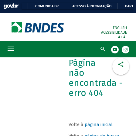
COMUNICA BR
ACESSO À INFORMAÇÃO
PARTI
ENGLISH
ACESSIBILIDADE
A+
A-
Busca
Página
não
encontrada -
erro 404
Volte à
página inicial
Visite a
página de busca