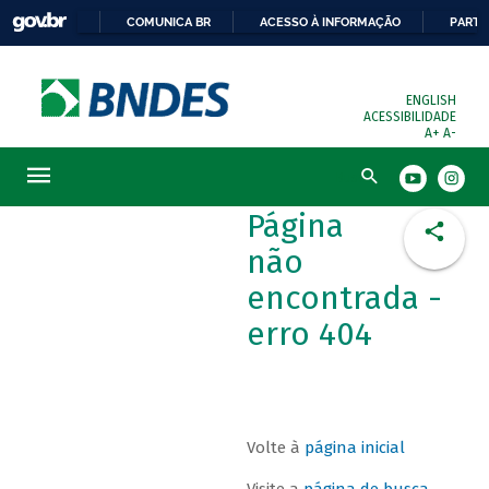
COMUNICA BR
ACESSO À INFORMAÇÃO
PARTI
ENGLISH
ACESSIBILIDADE
A+
A-
Busca
Página
não
encontrada -
erro 404
Volte à
página inicial
Visite a
página de busca