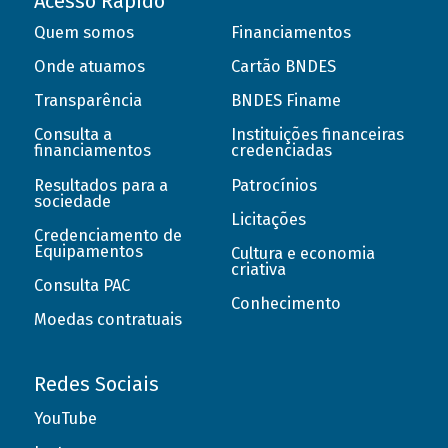
Acesso Rápido
Quem somos
Financiamentos
Onde atuamos
Cartão BNDES
Transparência
BNDES Finame
Consulta a
Instituições financeiras
financiamentos
credenciadas
Resultados para a
Patrocínios
sociedade
Licitações
Credenciamento de
Equipamentos
Cultura e economia
criativa
Consulta PAC
Conhecimento
Moedas contratuais
Redes Sociais
YouTube