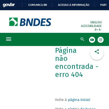
COMUNICA BR
ACESSO À INFORMAÇÃO
PARTI
ENGLISH
ACESSIBILIDADE
A+
A-
Busca
Página
não
encontrada -
erro 404
Volte à
página inicial
Visite a
página de busca