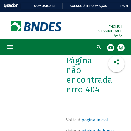
COMUNICA BR
ACESSO À INFORMAÇÃO
PARTI
ENGLISH
ACESSIBILIDADE
A+
A-
Busca
Página
não
encontrada -
erro 404
Volte à
página inicial
Visite a
página de busca