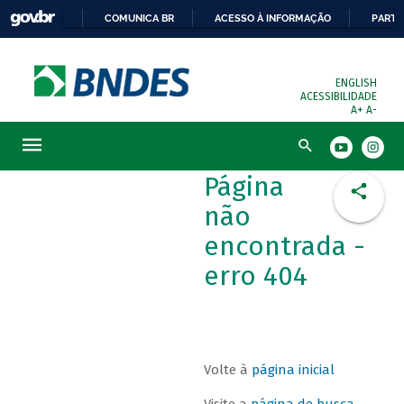
COMUNICA BR
ACESSO À INFORMAÇÃO
PARTI
ENGLISH
ACESSIBILIDADE
A+
A-
Busca
Página
não
encontrada -
erro 404
Volte à
página inicial
Visite a
página de busca