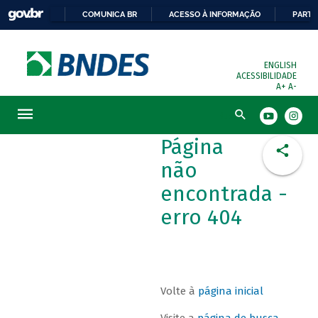
COMUNICA BR
ACESSO À INFORMAÇÃO
PARTI
ENGLISH
ACESSIBILIDADE
A+
A-
Busca
Página
não
encontrada -
erro 404
Volte à
página inicial
Visite a
página de busca