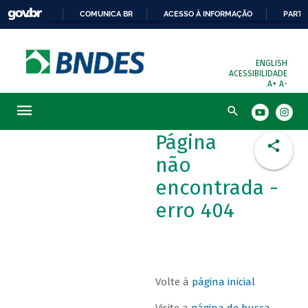
COMUNICA BR
ACESSO À INFORMAÇÃO
PARTI
ENGLISH
ACESSIBILIDADE
A+
A-
Busca
Página
não
encontrada -
erro 404
Volte à
página inicial
Visite a
página de busca