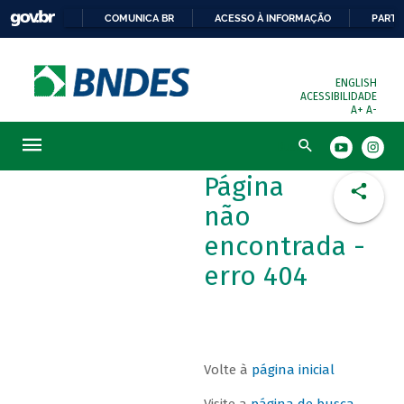
COMUNICA BR
ACESSO À INFORMAÇÃO
PARTI
ENGLISH
ACESSIBILIDADE
A+
A-
Busca
Página
não
encontrada -
erro 404
Volte à
página inicial
Visite a
página de busca