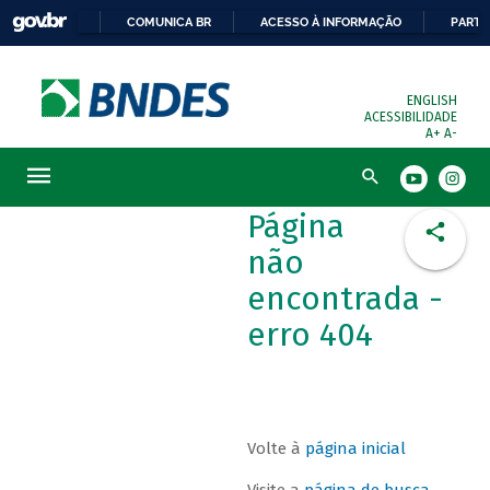
COMUNICA BR
ACESSO À INFORMAÇÃO
PARTI
ENGLISH
ACESSIBILIDADE
A+
A-
Busca
Página
não
encontrada -
erro 404
Volte à
página inicial
Visite a
página de busca