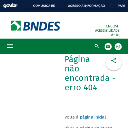
COMUNICA BR
ACESSO À INFORMAÇÃO
PARTI
ENGLISH
ACESSIBILIDADE
A+
A-
Busca
Página
não
encontrada -
erro 404
Volte à
página inicial
Visite a
página de busca