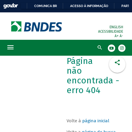
COMUNICA BR
ACESSO À INFORMAÇÃO
PARTI
ENGLISH
ACESSIBILIDADE
A+
A-
Busca
Página
não
encontrada -
erro 404
Volte à
página inicial
Visite a
página de busca