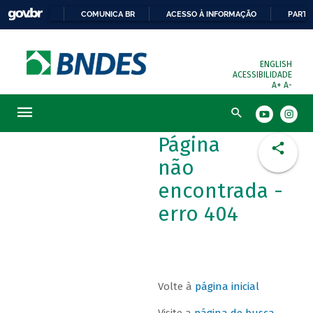
COMUNICA BR
ACESSO À INFORMAÇÃO
PARTI
ENGLISH
ACESSIBILIDADE
A+
A-
Busca
Página
não
encontrada -
erro 404
Volte à
página inicial
Visite a
página de busca