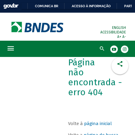
COMUNICA BR
ACESSO À INFORMAÇÃO
PARTI
ENGLISH
ACESSIBILIDADE
A+
A-
Busca
Página
não
encontrada -
erro 404
Volte à
página inicial
Visite a
página de busca