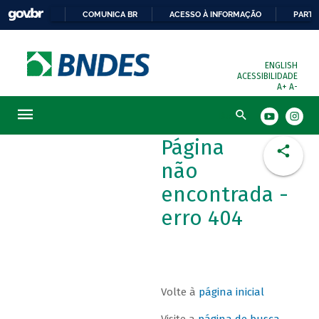
COMUNICA BR
ACESSO À INFORMAÇÃO
PARTI
ENGLISH
ACESSIBILIDADE
A+
A-
Busca
Página
não
encontrada -
erro 404
Volte à
página inicial
Visite a
página de busca