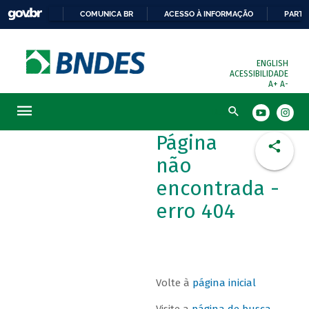
COMUNICA BR
ACESSO À INFORMAÇÃO
PARTI
ENGLISH
ACESSIBILIDADE
A+
A-
Busca
Página
não
encontrada -
erro 404
Volte à
página inicial
Visite a
página de busca