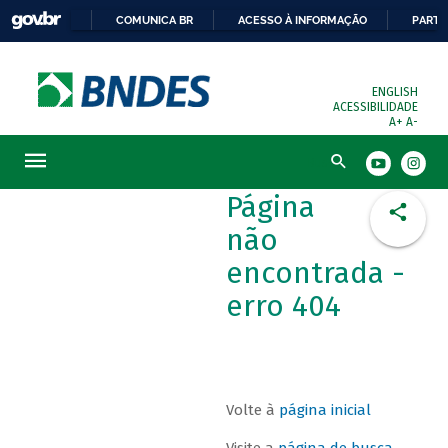
COMUNICA BR
ACESSO À INFORMAÇÃO
PARTI
ENGLISH
ACESSIBILIDADE
A+
A-
Busca
Página
não
encontrada -
erro 404
Volte à
página inicial
Visite a
página de busca