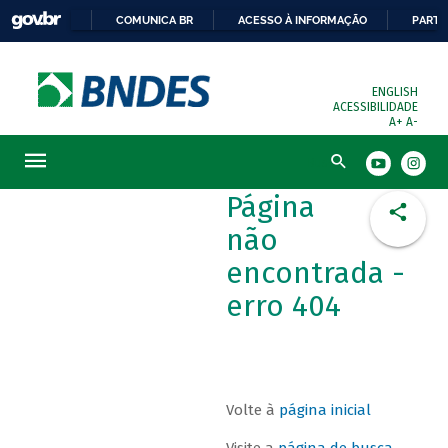
COMUNICA BR
ACESSO À INFORMAÇÃO
PARTI
ENGLISH
ACESSIBILIDADE
A+
A-
Busca
Página
não
encontrada -
erro 404
Volte à
página inicial
Visite a
página de busca