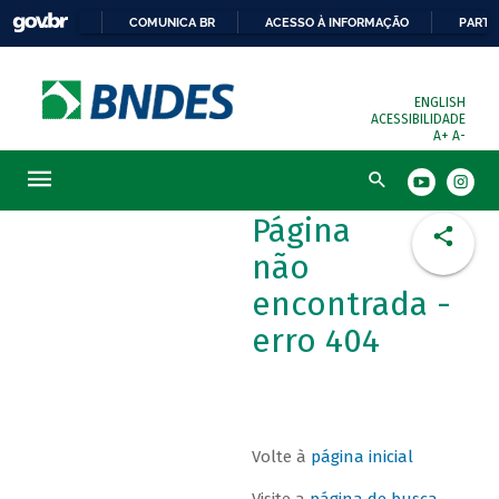
COMUNICA BR
ACESSO À INFORMAÇÃO
PARTI
ENGLISH
ACESSIBILIDADE
A+
A-
Busca
Página
não
encontrada -
erro 404
Volte à
página inicial
Visite a
página de busca