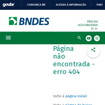
COMUNICA BR
ACESSO À INFORMAÇÃO
PARTI
ENGLISH
ACESSIBILIDADE
A+
A-
Busca
Página
não
encontrada -
erro 404
Volte à
página inicial
Visite a
página de busca