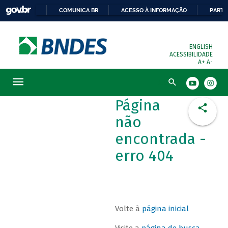
COMUNICA BR
ACESSO À INFORMAÇÃO
PARTI
ENGLISH
ACESSIBILIDADE
A+
A-
Busca
Página
não
encontrada -
erro 404
Volte à
página inicial
Visite a
página de busca