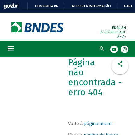
COMUNICA BR
ACESSO À INFORMAÇÃO
PARTI
ENGLISH
ACESSIBILIDADE
A+
A-
Busca
Página
não
encontrada -
erro 404
Volte à
página inicial
Visite a
página de busca