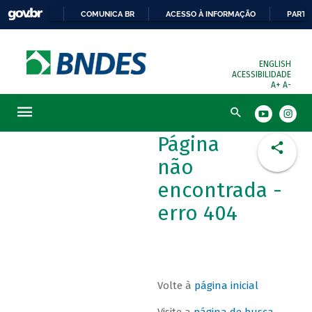
COMUNICA BR
ACESSO À INFORMAÇÃO
PARTI
ENGLISH
ACESSIBILIDADE
A+
A-
Busca
Página
não
encontrada -
erro 404
Volte à
página inicial
Visite a
página de busca