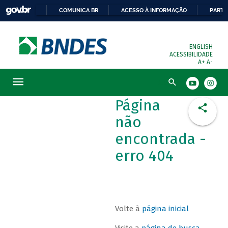
COMUNICA BR
ACESSO À INFORMAÇÃO
PARTI
ENGLISH
ACESSIBILIDADE
A+
A-
Busca
Página
não
encontrada -
erro 404
Volte à
página inicial
Visite a
página de busca