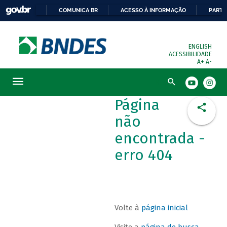
COMUNICA BR
ACESSO À INFORMAÇÃO
PARTI
ENGLISH
ACESSIBILIDADE
A+
A-
Busca
Página
não
encontrada -
erro 404
Volte à
página inicial
Visite a
página de busca