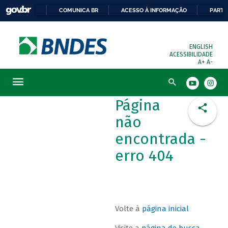
COMUNICA BR
ACESSO À INFORMAÇÃO
PARTI
ENGLISH
ACESSIBILIDADE
A+
A-
Busca
Página
não
encontrada -
erro 404
Volte à
página inicial
Visite a
página de busca