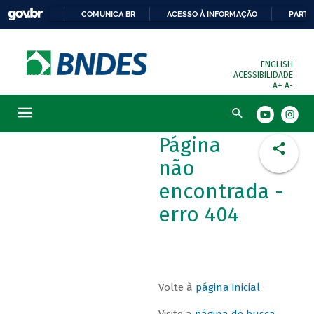
COMUNICA BR
ACESSO À INFORMAÇÃO
PARTI
ENGLISH
ACESSIBILIDADE
A+
A-
Busca
Página
não
encontrada -
erro 404
Volte à
página inicial
Visite a
página de busca