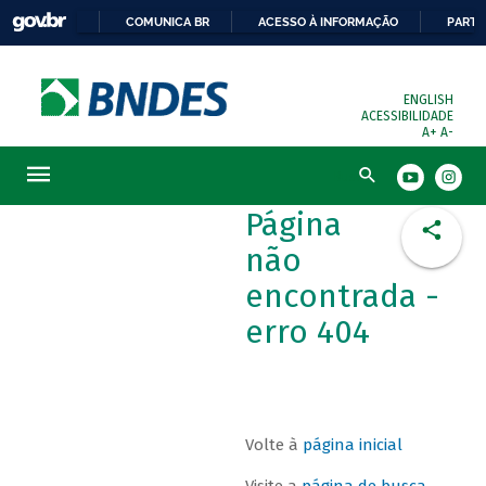
COMUNICA BR
ACESSO À INFORMAÇÃO
PARTI
ENGLISH
ACESSIBILIDADE
A+
A-
Busca
Página
não
encontrada -
erro 404
Volte à
página inicial
Visite a
página de busca