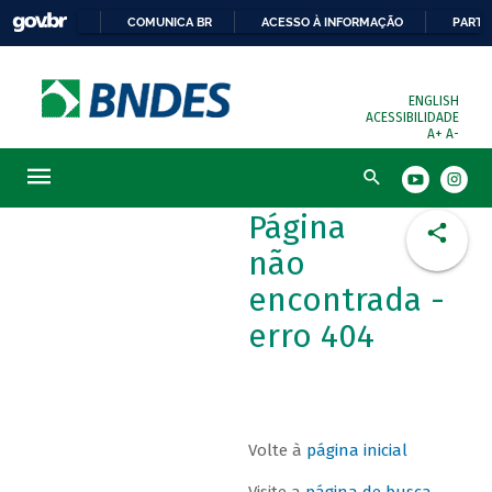
COMUNICA BR
ACESSO À INFORMAÇÃO
PARTI
ENGLISH
ACESSIBILIDADE
A+
A-
Busca
Página
não
encontrada -
erro 404
Volte à
página inicial
Visite a
página de busca