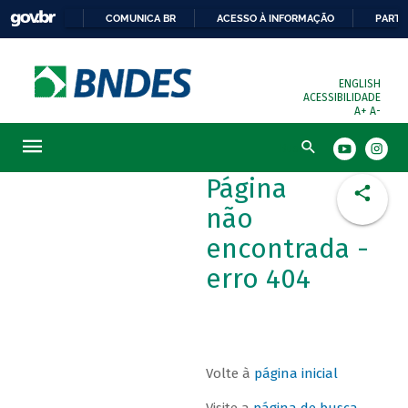
COMUNICA BR
ACESSO À INFORMAÇÃO
PARTI
ENGLISH
ACESSIBILIDADE
A+
A-
Busca
Página
não
encontrada -
erro 404
Volte à
página inicial
Visite a
página de busca