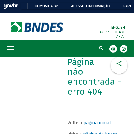
COMUNICA BR
ACESSO À INFORMAÇÃO
PARTI
ENGLISH
ACESSIBILIDADE
A+
A-
Busca
Página
não
encontrada -
erro 404
Volte à
página inicial
Visite a
página de busca